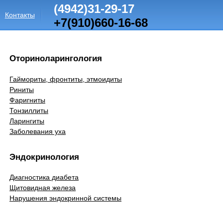
(4942)31-29-17
Контакты
+7(910)660-16-68
Оториноларингология
Гаймориты, фронтиты, этмоидиты
Риниты
Фаригниты
Тонзиллиты
Ларингиты
Заболевания уха
Эндокринология
Диагностика диабета
Щитовидная железа
Нарушения эндокринной системы