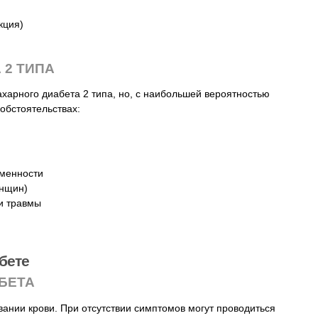
кция)
 2 ТИПА
ахарного диабета 2 типа, но, с наибольшей вероятностью
обстоятельствах:
менности
енщин)
и травмы
бете
БЕТА
ании крови. При отсутствии симптомов могут проводиться