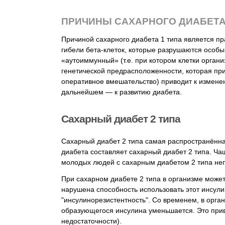
ПРИЧИНЫ САХАРНОГО ДИАБЕТА
Причиной сахарного диабета 1 типа является п
гибели бета-клеток, которые разрушаются особы
«аутоиммунный» (т.е. при котором клетки органи
генетической предрасположенности, которая пр
оперативное вмешательство) приводит к измене
дальнейшем — к развитию диабета.
Сахарный диабет 2 типа
Сахарный диабет 2 типа самая распространённа
диабета составляет сахарный диабет 2 типа. Чащ
молодых людей с сахарным диабетом 2 типа неп
При сахарном диабете 2 типа в организме может
нарушена способность использовать этот инсули
"инсулинорезистентность". Со временем, в орга
образующегося инсулина уменьшается. Это прив
недостаточности).