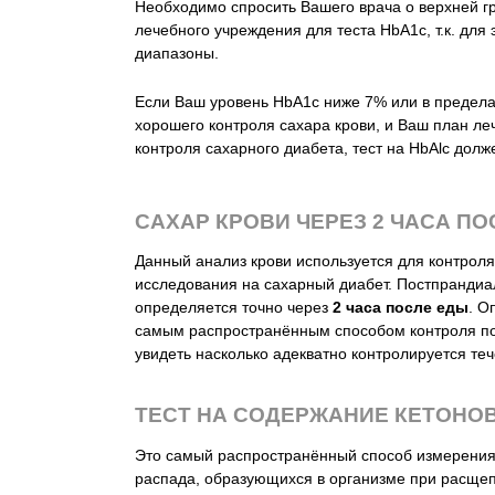
Необходимо спросить Вашего врача о верхней 
лечебного учреждения для теста HbA1c, т.к. дл
диапазоны.
Если Ваш уровень HbA1c ниже 7% или в предела
хорошего контроля сахара крови, и Ваш план ле
контроля сахарного диабета, тест на HbAlc дол
САХАР КРОВИ ЧЕРЕЗ 2 ЧАСА П
Данный анализ крови используется для контроля
исследования на сахарный диабет. Постпрандиа
определяется точно через
2 часа после еды
. О
самым распространённым способом контроля пос
увидеть насколько адекватно контролируется те
ТЕСТ НА СОДЕРЖАНИЕ КЕТОНОВ
Это самый распространённый способ измерения
распада, образующихся в организме при расщеп