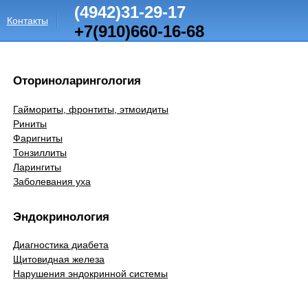
(4942)31-29-17
Контакты
+7(910)660-16-68
Оториноларингология
Гаймориты, фронтиты, этмоидиты
Риниты
Фаригниты
Тонзиллиты
Ларингиты
Заболевания уха
Эндокринология
Диагностика диабета
Щитовидная железа
Нарушения эндокринной системы