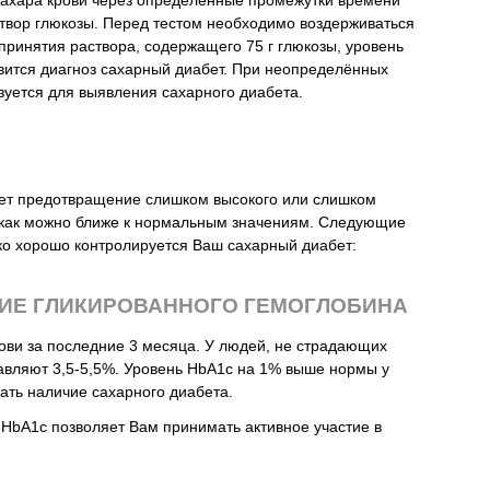
сахара крови через определённые промежутки времени
створ глюкозы. Перед тестом необходимо воздерживаться
 принятия раствора, содержащего 75 г глюкозы, уровень
авится диагноз сахарный диабет. При неопределённых
ьзуется для выявления сахарного диабета.
ает предотвращение слишком высокого или слишком
о как можно ближе к нормальным значениям. Следующие
ко хорошо контролируется Ваш сахарный диабет:
НИЕ ГЛИКИРОВАННОГО ГЕМОГЛОБИНА
рови за последние 3 месяца. У людей, не страдающих
авляют 3,5-5,5%. Уровень HbA1c на 1% выше нормы у
ть наличие сахарного диабета.
в HbA1c позволяет Вам принимать активное участие в