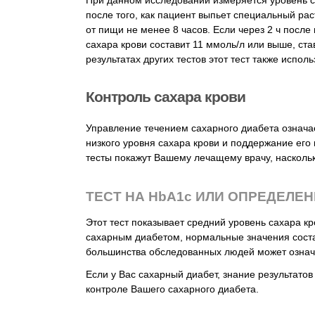
При данном исследовании измеряется уровень 
после того, как пациент выпьет специальный ра
от пищи не менее 8 часов. Если через 2 ч после
сахара крови составит 11 ммоль/л или выше, ст
результатах других тестов этот тест также испол
Контроль сахара крови
Управление течением сахарного диабета означ
низкого уровня сахара крови и поддержание ег
тесты покажут Вашему лечащему врачу, насколь
ТЕСТ НА HbA1c ИЛИ ОПРЕДЕЛЕ
Этот тест показывает средний уровень сахара к
сахарным диабетом, нормальные значения сост
большинства обследованных людей может означа
Если у Вас сахарный диабет, знание результато
контроле Вашего сахарного диабета.