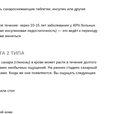
ть сахароснижающие таблетки, инсулин или другие
ё течение: через 10-15 лет заболевания у 40% больных
ая инсулиновая недостаточность) — это ведёт к переходу
же меняться.
А 2 ТИПА
 сахара (глюкозы) в крови может расти в течение долгого
каких необычных ощущений. На ранних стадиях сахарный
мами. Когда же они появляются, Вы ощущать следующее:
или стоп
ий кожи