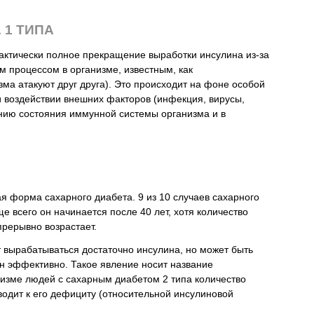
 1 ТИПА
рактически полное прекращение выработки инсулина из-за
м процессом в организме, известным, как
зма атакуют друг друга). Это происходит на фоне особой
и воздействии внешних факторов (инфекция, вирусы,
нию состояния иммунной системы организма и в
я форма сахарного диабета. 9 из 10 случаев сахарного
е всего он начинается после 40 лет, хотя количество
рерывно возрастает.
 вырабатываться достаточно инсулина, но может быть
н эффективно. Такое явление носит название
низме людей с сахарным диабетом 2 типа количество
одит к его дефициту (относительной инсулиновой